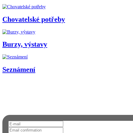
Chovatelské potřeby
Burzy, výstavy
Seznámení
Chcete dostávat upozornění na email?
Přihlaste se k odběru novinek a informací o FAUNĚ A FLÓŘE. Neun