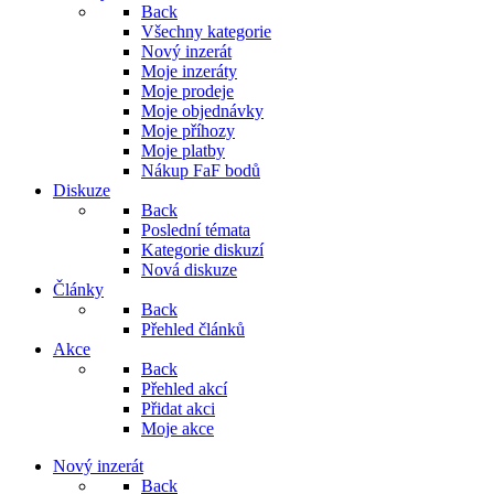
Back
Všechny kategorie
Nový inzerát
Moje inzeráty
Moje prodeje
Moje objednávky
Moje příhozy
Moje platby
Nákup FaF bodů
Diskuze
Back
Poslední témata
Kategorie diskuzí
Nová diskuze
Články
Back
Přehled článků
Akce
Back
Přehled akcí
Přidat akci
Moje akce
Nový inzerát
Back