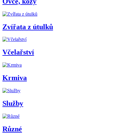
Ovce, kozy
Zvířata z útulků
Včelařství
Krmiva
Služby
Různé