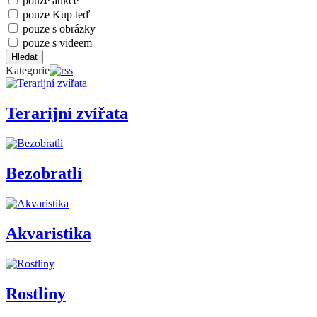
pouze aukce
pouze Kup teď
pouze s obrázky
pouze s videem
Hledat
Kategorie
Terarijní zvířata
Bezobratlí
Akvaristika
Rostliny