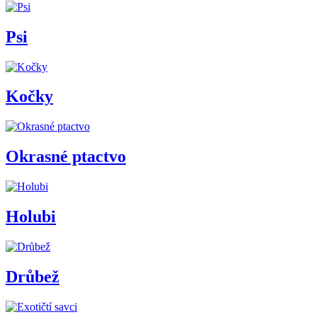
Psi
Kočky
Okrasné ptactvo
Holubi
Drůbež