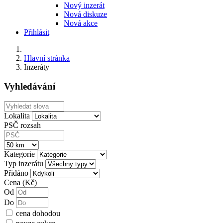
Nový inzerát
Nová diskuze
Nová akce
Přihlásit
Hlavní stránka
Inzeráty
Vyhledávání
Lokalita
PSČ rozsah
Kategorie
Typ inzerátu
Přidáno
Cena (Kč)
Od
Do
cena dohodou