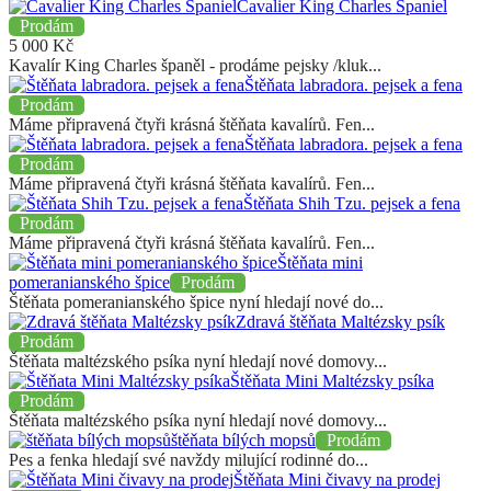
Cavalier King Charles Spaniel
Prodám
5 000
Kč
Kavalír King Charles španěl - prodáme pejsky /kluk...
Štěňata labradora. pejsek a fena
Prodám
Máme připravená čtyři krásná štěňata kavalírů. Fen...
Štěňata labradora. pejsek a fena
Prodám
Máme připravená čtyři krásná štěňata kavalírů. Fen...
Štěňata Shih Tzu. pejsek a fena
Prodám
Máme připravená čtyři krásná štěňata kavalírů. Fen...
Štěňata mini
pomeranianského špice
Prodám
Štěňata pomeranianského špice nyní hledají nové do...
Zdravá štěňata Maltézsky psík
Prodám
Štěňata maltézského psíka nyní hledají nové domovy...
Štěňata Mini Maltézsky psíka
Prodám
Štěňata maltézského psíka nyní hledají nové domovy...
štěňata bílých mopsů
Prodám
Pes a fenka hledají své navždy milující rodinné do...
Štěňata Mini čivavy na prodej