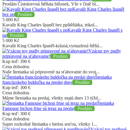
Prodám Čistokrevná štěňata bišonek, Vše v čistě bí...
Kavalír King Charles španěl
bez pp
Prodám
5 000
Kč
Kavalír King Charles španěl bez ppštěňátka, trikol...
Kavalír King Charles španěl s
pp
Prodám
5 000
Kč
Kavalír King Charles španěl-krásná,vymazlená štěňá...
Vzácne toy pudly
pripravené na sťahovanie!
Prodám
Kup teď:
390
€
Cena dohodou
Naše šteniatka sú pripravené na sťahovanie do svoj...
Šteniatka
francúzskeho buldočka na predaj dnes
Prodám
Kup teď:
300
€
Cena dohodou
Máme šteniatka na predaj, všetky majú dnes 13 týžd...
Šteniatka
Famouse bichon frise sú teraz na predaj
Prodám
Kup teď:
300
€
Cena dohodou
Super rozkošné šteniatka s bielou srsťou, všetky 1...
Vzácní toy pudlové