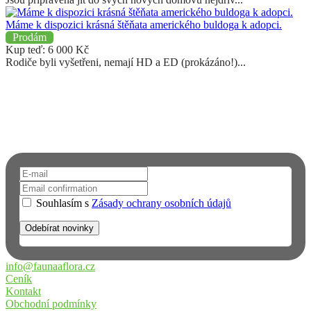
Máme k dispozici krásná štěňata amerického buldoga k adopci.
Prodám
Kup teď:
6 000
Kč
Rodiče byli vyšetřeni, nemají HD a ED (prokázáno!)...
Chcete dostávat upozornění na email?
Přihlaste se k odběru novinek a informací o FAUNĚ A FLÓŘE.
Neuniknou vám tak žádné novinky.
Souhlasím s
Zásady ochrany osobních údajů
info@faunaaflora.cz
Ceník
Kontakt
Obchodní podmínky