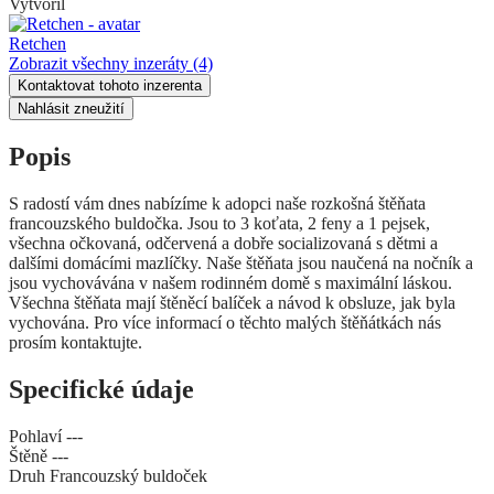
Vytvořil
Retchen
Zobrazit všechny inzeráty
(4)
Kontaktovat tohoto inzerenta
Nahlásit zneužití
Popis
S radostí vám dnes nabízíme k adopci naše rozkošná štěňata
francouzského buldočka. Jsou to 3 koťata, 2 feny a 1 pejsek,
všechna očkovaná, odčervená a dobře socializovaná s dětmi a
dalšími domácími mazlíčky. Naše štěňata jsou naučená na nočník a
jsou vychovávána v našem rodinném domě s maximální láskou.
Všechna štěňata mají štěněcí balíček a návod k obsluze, jak byla
vychována. Pro více informací o těchto malých štěňátkách nás
prosím kontaktujte.
Specifické údaje
Pohlaví
---
Štěně
---
Druh
Francouzský buldoček