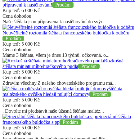
připraveni k nastěhování!
Prodám
Kup teď:
6 000
Kč
Cena dohodou
Naše štěňata jsou připravena k nastěhování do svýc...
Neuvěřitelně roztomilá štěňata francouzského buldočka k odběru
Prodám
Kup teď:
5 000
Kč
Cena dohodou
Máme 3 štěňata, všem je dnes 13 týdnů, očkovaná, o...
Rozkošná
štěňata miniaturního/hračkového pudla
Prodám
Kup teď:
5 000
Kč
Cena dohodou
Zdravím všechny,Z našeho chovatelského programu má...
štěňata
maltézského ovčáka hledají milující domovy
Prodám
Kup teď:
5 000
Kč
Cena dohodou
. Dovolte mi představit naše úžasná štěňata maltéz...
Speciální štěňata
francouzského buldočka s pp
Prodám
Kup teď:
5 000
Kč
Cena dohodou
Jsou připravena jít do svých nových domovů nejdřív...