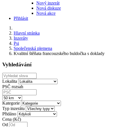
Nový inzerát
Nová diskuze
Nová akce
Přihlásit
Hlavní stránka
Inzeráty
Psi
Společenská plemena
Kvalitní štěňata francouzského buldočka s doklady
Vyhledávání
Lokalita
PSČ rozsah
Kategorie
Typ inzerátu
Přidáno
Cena (Kč)
Od