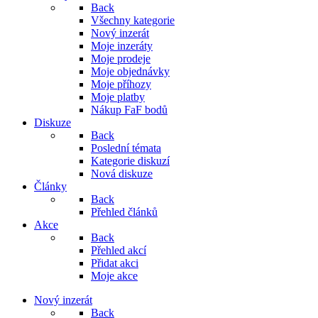
Back
Všechny kategorie
Nový inzerát
Moje inzeráty
Moje prodeje
Moje objednávky
Moje příhozy
Moje platby
Nákup FaF bodů
Diskuze
Back
Poslední témata
Kategorie diskuzí
Nová diskuze
Články
Back
Přehled článků
Akce
Back
Přehled akcí
Přidat akci
Moje akce
Nový inzerát
Back