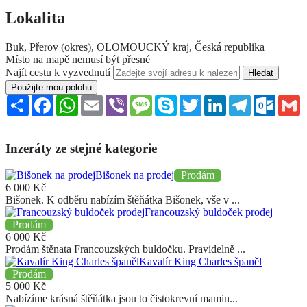
Lokalita
Buk, Přerov (okres), OLOMOUCKÝ kraj, Česká republika
Místo na mapě nemusí být přesné
Najít cestu k vyzvednutí
Použijte mou polohu
Sdílet
Facebook
WhatsApp
Email
Viber
Message
Skype
Twitter
LinkedIn
Telegram
Outloo
G
Inzeráty ze stejné kategorie
Bišonek na prodej
Prodám
6 000
Kč
Bišonek. K odběru nabízím štěňátka Bišonek, vše v ...
Francouzský buldoček prodej
Prodám
6 000
Kč
Prodám štěnata Francouzských buldočku. Pravidelně ...
Kavalír King Charles španěl
Prodám
5 000
Kč
Nabízíme krásná štěňátka jsou to čistokrevní mamin...