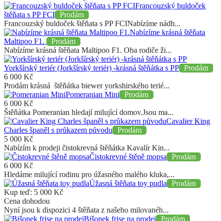
Francouzský buldoček
štěňata s PP FCI
Prodám
Francouzský buldoček štěňata s PP FCINabízíme nádh...
Nabízíme krásná štěňata
Maltipoo F1.
Prodám
Nabízíme krásná štěňata Maltipoo F1. Oba rodiče ži...
Yorkšírský teriér (Jorkšírský teriér) -krásná štěňátka s PP
Prodám
6 000
Kč
Prodám krásná štěňátka biewer yorkshirského terié...
Pomeranian Mini
Prodám
6 000
Kč
Štěňátka Pomeranian hledají milující domov.Jsou ma...
Cavalier King
Charles španěl s průkazem původu
Prodám
5 000
Kč
Nabízím k prodeji čistokrevná štěňátka Kavalír Kin...
Čistokrevné štěně mopsa
Prodám
6 000
Kč
Hledáme milující rodinu pro úžasného malého kluka,...
Úžasná štěňata toy pudla
Prodám
Kup teď:
5 000
Kč
Cena dohodou
Nyní jsou k dispozici 4 štěňata z našeho milovanéh...
Bišonek frise na prodej
Prodám