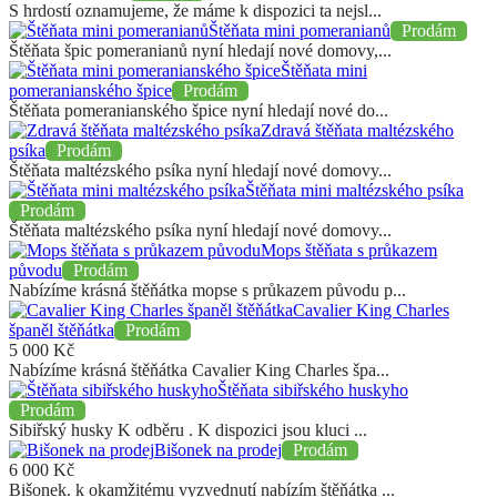
S hrdostí oznamujeme, že máme k dispozici ta nejsl...
Štěňata mini pomeranianů
Prodám
Štěňata špic pomeranianů nyní hledají nové domovy,...
Štěňata mini
pomeranianského špice
Prodám
Štěňata pomeranianského špice nyní hledají nové do...
Zdravá štěňata maltézského
psíka
Prodám
Štěňata maltézského psíka nyní hledají nové domovy...
Štěňata mini maltézského psíka
Prodám
Štěňata maltézského psíka nyní hledají nové domovy...
Mops štěňata s průkazem
původu
Prodám
Nabízíme krásná štěňátka mopse s průkazem původu p...
Cavalier King Charles
španěl štěňátka
Prodám
5 000
Kč
Nabízíme krásná štěňátka Cavalier King Charles špa...
Štěňata sibiřského huskyho
Prodám
Sibiřský husky K odběru . K dispozici jsou kluci ...
Bišonek na prodej
Prodám
6 000
Kč
Bišonek. k okamžitému vyzvednutí nabízím štěňátka ...