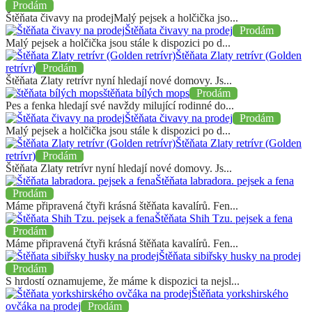
Prodám
Štěňata čivavy na prodejMalý pejsek a holčička jso...
Štěňata čivavy na prodej
Prodám
Malý pejsek a holčička jsou stále k dispozici po d...
Štěňata Zlaty retrívr (Golden
retrívr)
Prodám
Štěňata Zlaty retrívr nyní hledají nové domovy. Js...
štěňata bílých mops
Prodám
Pes a fenka hledají své navždy milující rodinné do...
Štěňata čivavy na prodej
Prodám
Malý pejsek a holčička jsou stále k dispozici po d...
Štěňata Zlaty retrívr (Golden
retrívr)
Prodám
Štěňata Zlaty retrívr nyní hledají nové domovy. Js...
Štěňata labradora. pejsek a fena
Prodám
Máme připravená čtyři krásná štěňata kavalírů. Fen...
Štěňata Shih Tzu. pejsek a fena
Prodám
Máme připravená čtyři krásná štěňata kavalírů. Fen...
Štěňata sibiřsky husky na prodej
Prodám
S hrdostí oznamujeme, že máme k dispozici ta nejsl...
Štěňata yorkshirského
ovčáka na prodej
Prodám