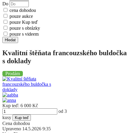
Do
cena dohodou
pouze aukce
pouze Kup teď
pouze s obrázky
pouze s videem
Hledat
Kvalitní štěňata francouzského buldočka
s doklady
Prodám
Kup teď:
6 000
Kč
od
3
kusy
Kup teď
Cena dohodou
Upraveno
14.5.2026 9:35