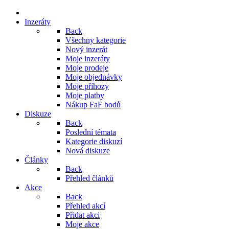
Inzeráty
Back
Všechny kategorie
Nový inzerát
Moje inzeráty
Moje prodeje
Moje objednávky
Moje příhozy
Moje platby
Nákup FaF bodů
Diskuze
Back
Poslední témata
Kategorie diskuzí
Nová diskuze
Články
Back
Přehled článků
Akce
Back
Přehled akcí
Přidat akci
Moje akce