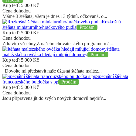
Kup teď:
5 000
Kč
Cena dohodou
Máme 3 štěňata, všem je dnes 13 týdnů, očkovaná, o...
Rozkošná
štěňata miniaturního/hračkového pudla
Prodám
Kup teď:
5 000
Kč
Cena dohodou
Zdravím všechny,Z našeho chovatelského programu má...
štěňata
maltézského ovčáka hledají milující domovy
Prodám
Kup teď:
5 000
Kč
Cena dohodou
. Dovolte mi představit naše úžasná štěňata maltéz...
Speciální štěňata
francouzského buldočka s pp
Prodám
Kup teď:
5 000
Kč
Cena dohodou
Jsou připravena jít do svých nových domovů nejdřív...
Chcete dostávat upozornění na email?
Přihlaste se k odběru novinek a informací o FAUNĚ A FLÓŘE.
Neuniknou vám tak žádné novinky.