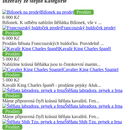
Inzeráty ze stejné kategorie
Bišonek na prodej
Prodám
6 000
Kč
Bišonek. K odběru nabízím štěňátka Bišonek, vše v ...
Francouzský buldoček prodej
Prodám
6 000
Kč
Prodám štěnata Francouzských buldočku. Pravidelně ...
Kavalír King Charles španěl
Prodám
5 000
Kč
Nabízíme krásná štěňátka jsou to čistokrevní mamin...
Cavalier King Charles Spaniel
Prodám
5 000
Kč
Kavalír King Charles španěl - prodáme pejsky /kluk...
Štěňata labradora. pejsek a fena
Prodám
Máme připravená čtyři krásná štěňata kavalírů. Fen...
Štěňata labradora. pejsek a fena
Prodám
Máme připravená čtyři krásná štěňata kavalírů. Fen...
Štěňata Shih Tzu. pejsek a fena
Prodám