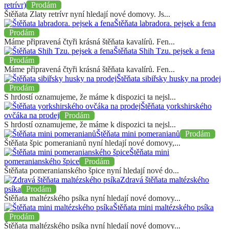
retrívr)
Prodám
Štěňata Zlaty retrívr nyní hledají nové domovy. Js...
Štěňata labradora. pejsek a fena
Prodám
Máme připravená čtyři krásná štěňata kavalírů. Fen...
Štěňata Shih Tzu. pejsek a fena
Prodám
Máme připravená čtyři krásná štěňata kavalírů. Fen...
Štěňata sibiřsky husky na prodej
Prodám
S hrdostí oznamujeme, že máme k dispozici ta nejsl...
Štěňata yorkshirského
ovčáka na prodej
Prodám
S hrdostí oznamujeme, že máme k dispozici ta nejsl...
Štěňata mini pomeranianů
Prodám
Štěňata špic pomeranianů nyní hledají nové domovy,...
Štěňata mini
pomeranianského špice
Prodám
Štěňata pomeranianského špice nyní hledají nové do...
Zdravá štěňata maltézského
psíka
Prodám
Štěňata maltézského psíka nyní hledají nové domovy...
Štěňata mini maltézského psíka
Prodám
Štěňata maltézského psíka nyní hledají nové domovy...