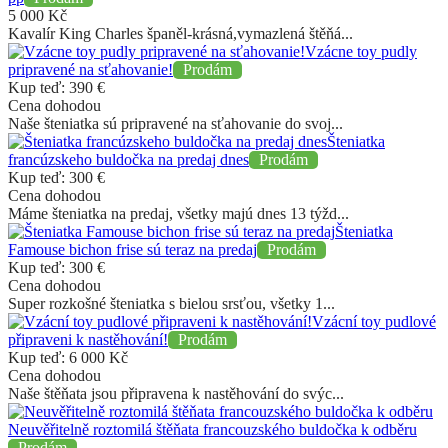
5 000
Kč
Kavalír King Charles španěl-krásná,vymazlená štěňá...
Vzácne toy pudly
pripravené na sťahovanie!
Prodám
Kup teď:
390
€
Cena dohodou
Naše šteniatka sú pripravené na sťahovanie do svoj...
Šteniatka
francúzskeho buldočka na predaj dnes
Prodám
Kup teď:
300
€
Cena dohodou
Máme šteniatka na predaj, všetky majú dnes 13 týžd...
Šteniatka
Famouse bichon frise sú teraz na predaj
Prodám
Kup teď:
300
€
Cena dohodou
Super rozkošné šteniatka s bielou srsťou, všetky 1...
Vzácní toy pudlové
připraveni k nastěhování!
Prodám
Kup teď:
6 000
Kč
Cena dohodou
Naše štěňata jsou připravena k nastěhování do svýc...
Neuvěřitelně roztomilá štěňata francouzského buldočka k odběru
Prodám