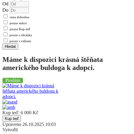
Od
Do
cena dohodou
pouze aukce
pouze Kup teď
pouze s obrázky
pouze s videem
Hledat
Máme k dispozici krásná štěňata
amerického buldoga k adopci.
Prodám
Kup teď:
6 000
Kč
Kup teď
Upraveno
26.10.2025 10:03
Vytvořil