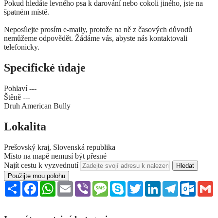
Pokud hledáte levného psa k darování nebo cokoli jiného, ​​jste na
špatném místě.
Neposílejte prosím e-maily, protože na ně z časových důvodů
nemůžeme odpovědět. Žádáme vás, abyste nás kontaktovali
telefonicky.
Specifické údaje
Pohlaví
---
Štěně
---
Druh
American Bully
Lokalita
Prešovský kraj, Slovenská republika
Místo na mapě nemusí být přesné
Najít cestu k vyzvednutí
Použijte mou polohu
Sdílet
Facebook
WhatsApp
Email
Viber
Message
Skype
Twitter
LinkedIn
Telegram
Outloo
G