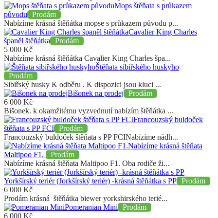
Mops štěňata s průkazem
původu
Prodám
Nabízíme krásná štěňátka mopse s průkazem původu p...
Cavalier King Charles
španěl štěňátka
Prodám
5 000
Kč
Nabízíme krásná štěňátka Cavalier King Charles špa...
Štěňata sibiřského huskyho
Prodám
Sibiřský husky K odběru . K dispozici jsou kluci ...
Bišonek na prodej
Prodám
6 000
Kč
Bišonek. k okamžitému vyzvednutí nabízím štěňátka ...
Francouzský buldoček
štěňata s PP FCI
Prodám
Francouzský buldoček štěňata s PP FCINabízíme nádh...
Nabízíme krásná štěňata
Maltipoo F1.
Prodám
Nabízíme krásná štěňata Maltipoo F1. Oba rodiče ži...
Yorkšírský teriér (Jorkšírský teriér) -krásná štěňátka s PP
Prodám
6 000
Kč
Prodám krásná štěňátka biewer yorkshirského terié...
Pomeranian Mini
Prodám
6 000
Kč