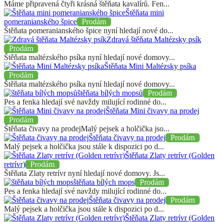
Máme připravená čtyři krásná štěňata kavalírů. Fen...
Štěňata mini
pomeranianského špice
Prodám
Štěňata pomeranianského špice nyní hledají nové do...
Zdravá štěňata Maltézsky psík
Prodám
Štěňata maltézského psíka nyní hledají nové domovy...
Štěňata Mini Maltézsky psíka
Prodám
Štěňata maltézského psíka nyní hledají nové domovy...
štěňata bílých mopsů
Prodám
Pes a fenka hledají své navždy milující rodinné do...
Štěňata Mini čivavy na prodej
Prodám
Štěňata čivavy na prodejMalý pejsek a holčička jso...
Štěňata čivavy na prodej
Prodám
Malý pejsek a holčička jsou stále k dispozici po d...
Štěňata Zlaty retrívr (Golden
retrívr)
Prodám
Štěňata Zlaty retrívr nyní hledají nové domovy. Js...
štěňata bílých mops
Prodám
Pes a fenka hledají své navždy milující rodinné do...
Štěňata čivavy na prodej
Prodám
Malý pejsek a holčička jsou stále k dispozici po d...
Štěňata Zlaty retrívr (Golden