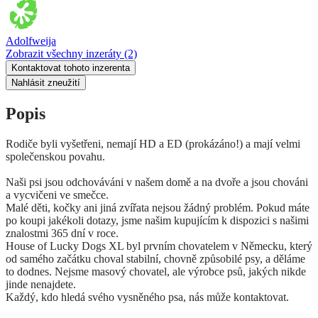
Adolfweija
Zobrazit všechny inzeráty
(2)
Kontaktovat tohoto inzerenta
Nahlásit zneužití
Popis
Rodiče byli vyšetřeni, nemají HD a ED (prokázáno!) a mají velmi
společenskou povahu.
Naši psi jsou odchováváni v našem domě a na dvoře a jsou chováni
a vycvičeni ve smečce.
Malé děti, kočky ani jiná zvířata nejsou žádný problém. Pokud máte
po koupi jakékoli dotazy, jsme našim kupujícím k dispozici s našimi
znalostmi 365 dní v roce.
House of Lucky Dogs XL byl prvním chovatelem v Německu, který
od samého začátku choval stabilní, chovně způsobilé psy, a děláme
to dodnes. Nejsme masový chovatel, ale výrobce psů, jakých nikde
jinde nenajdete.
Každý, kdo hledá svého vysněného psa, nás může kontaktovat.