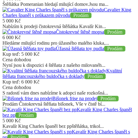
Štěňátka Pomeranian hledají milující domov.Jsou ma...
Cavalier King
Charles španěl s průkazem původu
Prodám
5 000
Kč
Nabízím k prodeji čistokrevná štěňátka Kavalír Kin...
Čistokrevné štěně mopsa
Prodám
6 000
Kč
Hledáme milující rodinu pro úžasného malého kluka,...
Úžasná štěňata toy pudla
Prodám
Kup teď:
5 000
Kč
Cena dohodou
Nyní jsou k dispozici 4 štěňata z našeho milovanéh...
Kvalitní
štěňata francouzského buldočka s doklady
Prodám
Kup teď:
6 000
Kč
Cena dohodou
S radostí vám dnes nabízíme k adopci naše rozkošná...
Bišonek frise na prodej
Prodám
Prodám Čistokrevná štěňata bišonek, Vše v čistě bí...
Kavalír King Charles španěl
bez pp
Prodám
5 000
Kč
Kavalír King Charles španěl bez ppštěňátka, trikol...
Kavalír King Charles španěl s
pp
Prodám