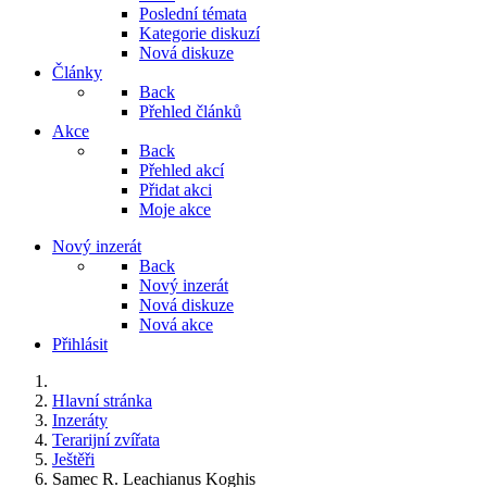
Poslední témata
Kategorie diskuzí
Nová diskuze
Články
Back
Přehled článků
Akce
Back
Přehled akcí
Přidat akci
Moje akce
Nový inzerát
Back
Nový inzerát
Nová diskuze
Nová akce
Přihlásit
Hlavní stránka
Inzeráty
Terarijní zvířata
Ještěři
Samec R. Leachianus Koghis