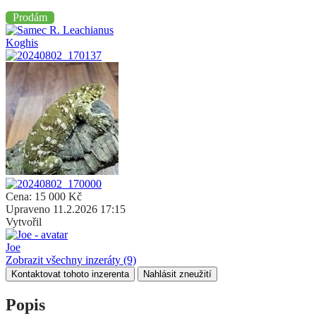
Prodám
Cena:
15 000
Kč
Upraveno
11.2.2026 17:15
Vytvořil
Joe
Zobrazit všechny inzeráty
(9)
Kontaktovat tohoto inzerenta
Nahlásit zneužití
Popis