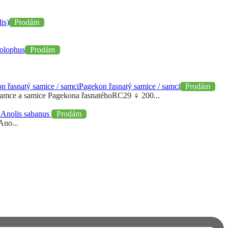
is)
Prodám
holophus
Prodám
Pagekon řasnatý samice / samci
Prodám
amce a samice Pagekona řasnatéhoRC29 ♀ 200...
, Anolis sabanus
Prodám
Ano...