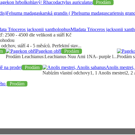
agekon hrbolkohlavý/ Rhacodactylus auriculatus
Prodám
Felsuma madagaskarská grandis ( Phelsuma madagascariensis grand
Mladata Trioceros jacksonii xant
eď:
2500 - 4500 dle velikosti a stáří
Kč
dohodou
 odchov, stáří 4 - 5 měsíců. Perfektní stav...
ám
Pagekon obří
Prodám
Prodám Leachianus:Leachianus Nuu Ami 1NA- purple l...
Prodám s
ě na prodej
Prodám
Anolis mestrei
Nabízím vlastní odchovy1, 1 Anolis mestrei2, 2 
tého
Prodám
iknou vám tak žádné novinky.