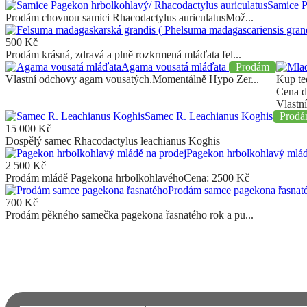
Samice P
Prodám chovnou samici Rhacodactylus auriculatusMož...
500
Kč
Prodám krásná, zdravá a plně rozkrmená mláďata fel...
Agama vousatá mláďata
Prodám
Vlastní odchovy agam vousatých.Momentálně Hypo Zer...
Kup t
Cena 
Vlastní
Samec R. Leachianus Koghis
Prod
15 000
Kč
Dospělý samec Rhacodactylus leachianus Koghis
Pagekon hrbolkohlavý mlád
2 500
Kč
Prodám mládě Pagekona hrbolkohlavéhoCena: 2500 Kč
Prodám samce pagekona řasna
700
Kč
Prodám pěkného samečka pagekona řasnatého rok a pu...
Chcete dostávat upozornění na email?
Přihlaste se k odběru novinek a informací o FAUNĚ A FLÓŘE. Neun