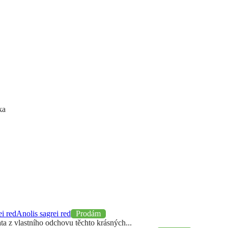
ka
k.com
mail
Anolis sagrei red
Prodám
a z vlastního odchovu těchto krásných...