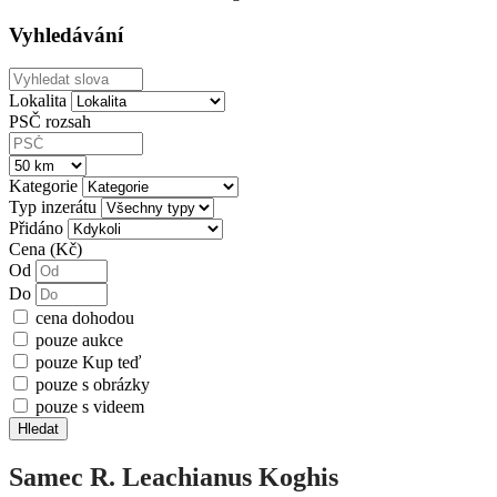
Vyhledávání
Lokalita
PSČ rozsah
Kategorie
Typ inzerátu
Přidáno
Cena (Kč)
Od
Do
cena dohodou
pouze aukce
pouze Kup teď
pouze s obrázky
pouze s videem
Hledat
Samec R. Leachianus Koghis