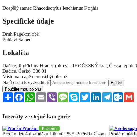
Dospělý samec Rhacodactylus leachianus Koghis
Specifické údaje
Druh
Pagekon obří
Pohlaví
Samec
Lokalita
Dačice, Jindřichův Hradec (okres), JIHOČESKÝ kraj, Česká republi
Dačice, Česko, 380 01
Místo na mapě nemusí být přesné
Najít cestu k vyzvednutí
Použijte mou polohu
Sdílet
Facebook
WhatsApp
Email
Viber
Message
Skype
Twitter
LinkedIn
Telegram
Outloo
G
Inzeráty ze stejné kategorie
Prodám
Prodám
Prodám letošní samičku Lihnuta 25.5. 2026Další sam...
Prodám mláďat