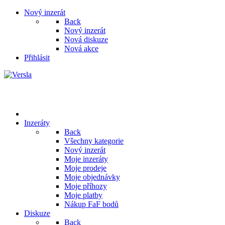
Nový inzerát
Back
Nový inzerát
Nová diskuze
Nová akce
Přihlásit
Inzeráty
Back
Všechny kategorie
Nový inzerát
Moje inzeráty
Moje prodeje
Moje objednávky
Moje příhozy
Moje platby
Nákup FaF bodů
Diskuze
Back