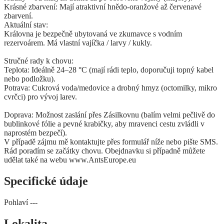
​Krásné zbarvení: Mají atraktivní hnědo-oranžové až červenavé
zbarvení.
​Aktuální stav:
Královna je bezpečně ubytovaná ve zkumavce s vodním
rezervoárem. Má vlastní vajíčka / larvy / kukly.
​Stručné rady k chovu:
​Teplota: Ideálně 24–28 °C (mají rádi teplo, doporučuji topný kabel
nebo podložku).
​Potrava: Cukrová voda/medovice a drobný hmyz (octomilky, mikro
cvrčci) pro vývoj larev.
Doprava: Možnost zaslání přes Zásilkovnu (balím velmi pečlivě do
bublinkové fólie a pevné krabičky, aby mravenci cestu zvládli v
naprostém bezpečí).
​V případě zájmu mě kontaktujte přes formulář níže nebo pište SMS.
Rád poradím se začátky chovu. Obejdnavku si případně můžete
udělat také na webu www.AntsEurope.eu
Specifické údaje
Pohlaví
---
Lokalita