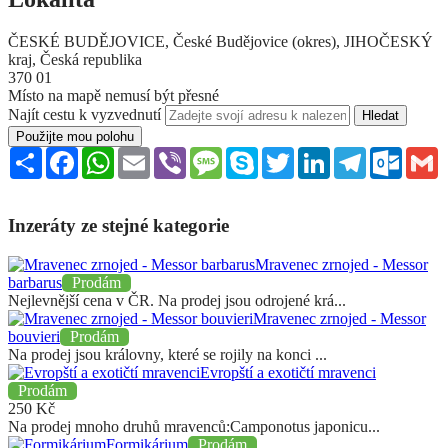
ČESKÉ BUDĚJOVICE, České Budějovice (okres), JIHOČESKÝ
kraj, Česká republika
370 01
Místo na mapě nemusí být přesné
Najít cestu k vyzvednutí
Použijte mou polohu
Sdílet
Facebook
WhatsApp
Email
Viber
Message
Skype
Twitter
LinkedIn
Telegram
Outloo
G
Inzeráty ze stejné kategorie
Mravenec zrnojed - Messor
barbarus
Prodám
Nejlevnější cena v ČR. Na prodej jsou odrojené krá...
Mravenec zrnojed - Messor
bouvieri
Prodám
Na prodej jsou královny, které se rojily na konci ...
Evropští a exotičtí mravenci
Prodám
250
Kč
Na prodej mnoho druhů mravenců:Camponotus japonicu...
Formikárium
Prodám