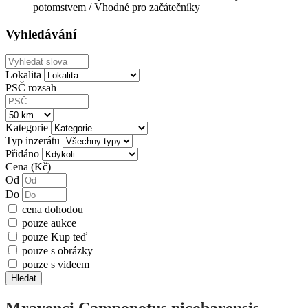
potomstvem / Vhodné pro začátečníky
Vyhledávání
Lokalita
PSČ rozsah
Kategorie
Typ inzerátu
Přidáno
Cena (Kč)
Od
Do
cena dohodou
pouze aukce
pouze Kup teď
pouze s obrázky
pouze s videem
Hledat