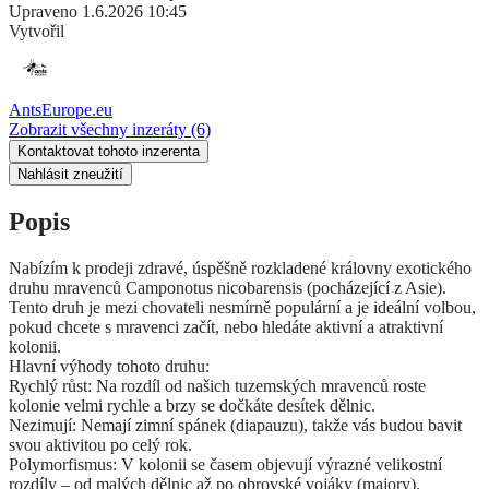
Upraveno
1.6.2026 10:45
Vytvořil
AntsEurope.eu
Zobrazit všechny inzeráty
(6)
Kontaktovat tohoto inzerenta
Nahlásit zneužití
Popis
​Nabízím k prodeji zdravé, úspěšně rozkladené královny exotického
druhu mravenců Camponotus nicobarensis (pocházející z Asie).
​Tento druh je mezi chovateli nesmírně populární a je ideální volbou,
pokud chcete s mravenci začít, nebo hledáte aktivní a atraktivní
kolonii.
​Hlavní výhody tohoto druhu:
​Rychlý růst: Na rozdíl od našich tuzemských mravenců roste
kolonie velmi rychle a brzy se dočkáte desítek dělnic.
​Nezimují: Nemají zimní spánek (diapauzu), takže vás budou bavit
svou aktivitou po celý rok.
​Polymorfismus: V kolonii se časem objevují výrazné velikostní
rozdíly – od malých dělnic až po obrovské vojáky (majory).