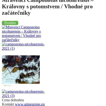
​Mravenci Camponotus nicobarensis –
Královny s potomstvem / Vhodné pro
začátečníky
Prodám
Cena dohodou
Kontakt
www.antseurope.eu