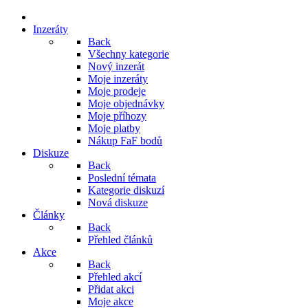
Inzeráty
Back
Všechny kategorie
Nový inzerát
Moje inzeráty
Moje prodeje
Moje objednávky
Moje příhozy
Moje platby
Nákup FaF bodů
Diskuze
Back
Poslední témata
Kategorie diskuzí
Nová diskuze
Články
Back
Přehled článků
Akce
Back
Přehled akcí
Přidat akci
Moje akce