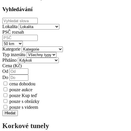
Vyhledávání
Lokalita
PSČ rozsah
Kategorie
Typ inzerátu
Přidáno
Cena (Kč)
Od
Do
cena dohodou
pouze aukce
pouze Kup teď
pouze s obrázky
pouze s videem
Hledat
Korkové tunely