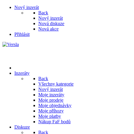
Nový inzerát
Back
Nový inzerát
Nová diskuze
Nová akce
Přihlásit
Inzeráty
Back
Všechny kategorie
Nový inzerát
Moje inzeráty
Moje prodeje
Moje objednávky
Moje příhozy
Moje platby
Nákup FaF bodů
Diskuze
Back