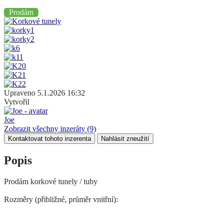
Prodám
Upraveno
5.1.2026 16:32
Vytvořil
Joe
Zobrazit všechny inzeráty
(9)
Kontaktovat tohoto inzerenta
Nahlásit zneužití
Popis
Prodám korkové tunely / tuby
Rozměry (přibližné, průměr vnitřní):