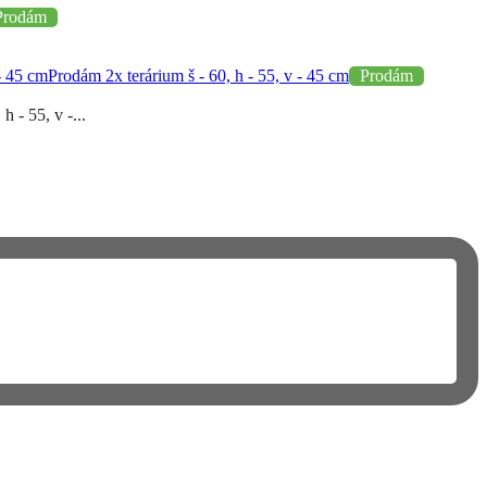
Prodám
Prodám 2x terárium š - 60, h - 55, v - 45 cm
Prodám
 - 55, v -...