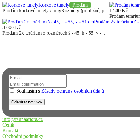
Korkové tunely
Prodám
Prodám korkové tunely / tubyRozměry (přibližné, pr...
1 500
Kč
Prodám terárium
Prodám 2x terárium š - 
3 000
Kč
Prodám 2x terárium o rozměrech š - 45, h - 55, v -...
Chcete dostávat upozornění na email?
Přihlaste se k odběru novinek a informací o FAUNĚ A FLÓŘE. Neun
Souhlasím s
Zásady ochrany osobních údajů
info@faunaaflora.cz
Ceník
Kontakt
Obchodní podmínky