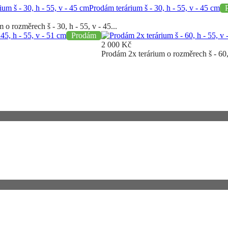
Prodám terárium š - 30, h - 55, v - 45 cm
 o rozměrech š - 30, h - 55, v - 45...
45, h - 55, v - 51 cm
Prodám
2 000
Kč
Prodám 2x terárium o rozměrech š - 60, h
iknou vám tak žádné novinky.