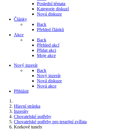
Poslední témata
Kategorie diskuzí
Nová diskuze
Články
Back
Přehled článků
Akce
Back
Přehled akcí
Přidat akci
Moje akce
Nový inzerát
Back
Nový inzerát
Nová diskuze
Nová akce
Přihlásit
Hlavní stránka
Inzeráty
Chovatelské potřeby
Chovatelské potřeby pro terarijní zvířata
Korkové tunely