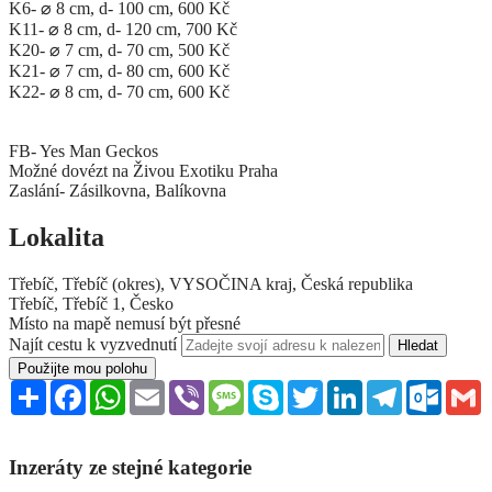
K6- ⌀ 8 cm, d- 100 cm, 600 Kč
K11- ⌀ 8 cm, d- 120 cm, 700 Kč
K20- ⌀ 7 cm, d- 70 cm, 500 Kč
K21- ⌀ 7 cm, d- 80 cm, 600 Kč
K22- ⌀ 8 cm, d- 70 cm, 600 Kč
FB- Yes Man Geckos
Možné dovézt na Živou Exotiku Praha
Zaslání- Zásilkovna, Balíkovna
Lokalita
Třebíč, Třebíč (okres), VYSOČINA kraj, Česká republika
Třebíč, Třebíč 1, Česko
Místo na mapě nemusí být přesné
Najít cestu k vyzvednutí
Použijte mou polohu
Sdílet
Facebook
WhatsApp
Email
Viber
Message
Skype
Twitter
LinkedIn
Telegram
Outloo
G
Inzeráty ze stejné kategorie