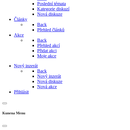
Poslední témata
Kategorie diskuzí
Nová diskuze
Články
Back
Přehled článků
Akce
Back
Přehled akcí
Přidat akci
Moje akce
Nový inzerát
Back
Nový inzerát
Nová diskuze
Nová akce
Přihlásit
Kunena Menu