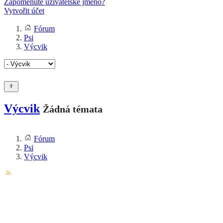
Zapomenuté uživatelské jméno?
Vytvořit účet
Fórum
Psi
Výcvik
Výcvik
Žádná témata
Fórum
Psi
Výcvik
Chcete dostávat upozornění na email?