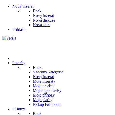
Nový inzerát
Back
Nový inzerát
Nová diskuze
Nová akce
Přihlásit
Inzeráty
Back
Všechny kategorie
Nový inzerát
Moje inzeráty
Moje prodeje
Moje objednávky
Moje příhozy
Moje platby
Nákup FaF bodů
Diskuze
Back