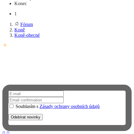
Konec
1
Fórum
Koně
Koně-obecné
Chcete dostávat upozornění na email?
Přihlaste se k odběru novinek a informací o FAUNĚ A FLÓŘE.
Neuniknou vám tak žádné novinky.
Souhlasím s
Zásady ochrany osobních údajů