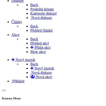
Diskuze
Back
Poslední témata
Kategorie diskuzí
Nová diskuze
Články
Back
Přehled článků
Akce
Back
Přehled akcí
Přidat akci
Moje akce
Nový inzerát
Back
Nový inzerát
Nová diskuze
Nová akce
Přihlásit
Kunena Menu