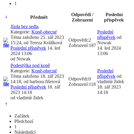
1
Odpovědi /
Poslední
Předmět
Zobrazení
příspěvek
Jízda bez sedla
Kategorie:
Koně-obecné
Poslední
Téma založeno 25. zář 2023
příspěvek
od
Odpovědi:
2
15:24, od
Tereza Králíková
Nowak
Zobrazení:
187
Poslední příspěvek
14. led
14. led 2024
2024 13:06
13:06
od
Nowak
Podestýlka pod koně
Kategorie:
Koně-obecné
Poslední
Téma založeno 18. zář 2023
příspěvek
od
Odpovědi:
0
14:18, od
barbora fišerová
vladimír židek
Zobrazení:
118
Poslední příspěvek
18. zář
18. zář 2023
2023 14:18
14:18
od
vladimír židek
Začátek
Předchozí
1
Následující