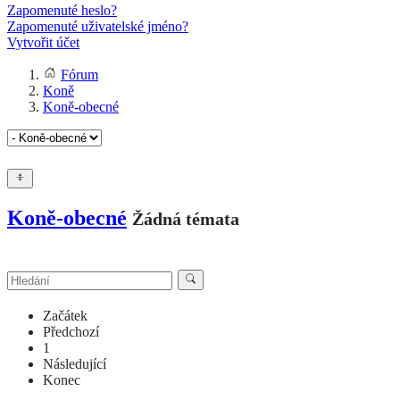
Zapomenuté heslo?
Zapomenuté uživatelské jméno?
Vytvořit účet
Fórum
Koně
Koně-obecné
Koně-obecné
Žádná témata
Začátek
Předchozí
1
Následující
Konec