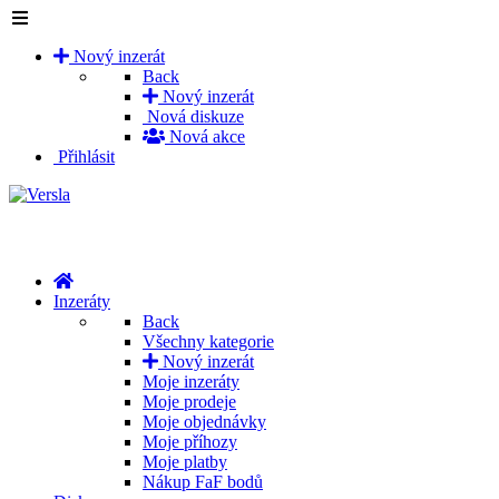
Nový inzerát
Back
Nový inzerát
Nová diskuze
Nová akce
Přihlásit
Inzeráty
Back
Všechny kategorie
Nový inzerát
Moje inzeráty
Moje prodeje
Moje objednávky
Moje příhozy
Moje platby
Nákup FaF bodů