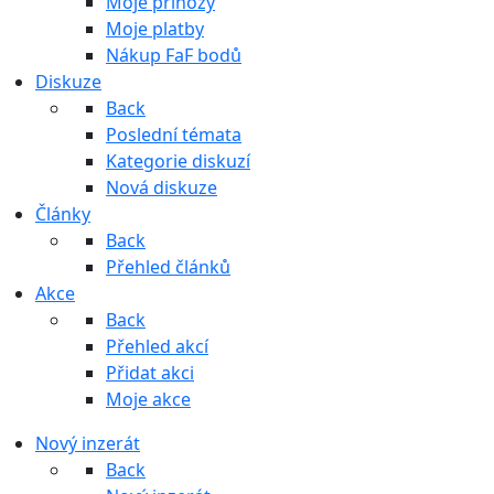
Moje příhozy
Moje platby
Nákup FaF bodů
Diskuze
Back
Poslední témata
Kategorie diskuzí
Nová diskuze
Články
Back
Přehled článků
Akce
Back
Přehled akcí
Přidat akci
Moje akce
Nový inzerát
Back