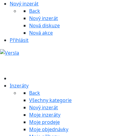
Nový inzerát
Back
Nový inzerát
Nová diskuze
Nová akce
Přihlásit
Inzeráty
Back
Všechny kategorie
Nový inzerát
Moje inzeráty
Moje prodeje
Moje objednávky