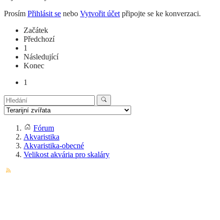
Prosím
Přihlásit se
nebo
Vytvořit účet
připojte se ke konverzaci.
Začátek
Předchozí
1
Následující
Konec
1
Fórum
Akvaristika
Akvaristika-obecné
Velikost akvária pro skaláry
Chcete dostávat upozornění na email?