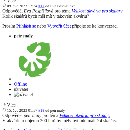
Více
09. čvc 2023 17:54
#17
od
Eva Pospíšilová
Odpověděl
Eva Pospíšilová
pro téma
Velikost akvária pro skaláry
Kolik skalárů bych měl mít v takovém akváriu?
Prosím
Přihlásit se
nebo
Vytvořit účet
připojte se ke konverzaci.
petr maly
Offline
uživatel
Více
15. čvc 2023 01:57
#18
od
petr maly
Odpověděl
petr maly
pro téma
Velikost akvária pro skaláry
V akváriu o objemu 200 litrů by měly být minimálně 4 skaláry.