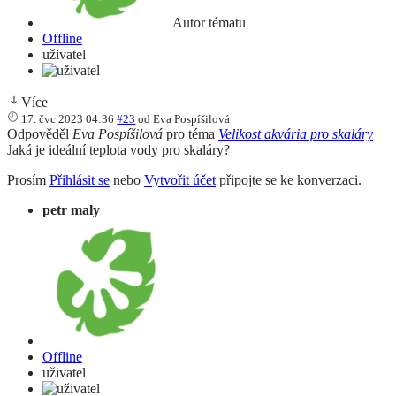
Autor tématu
Offline
uživatel
Více
17. čvc 2023 04:36
#23
od
Eva Pospíšilová
Odpověděl
Eva Pospíšilová
pro téma
Velikost akvária pro skaláry
Jaká je ideální teplota vody pro skaláry?
Prosím
Přihlásit se
nebo
Vytvořit účet
připojte se ke konverzaci.
petr maly
Offline
uživatel