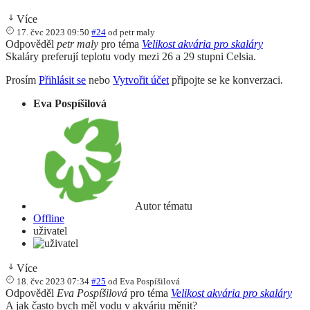
Více
17. čvc 2023 09:50
#24
od
petr maly
Odpověděl
petr maly
pro téma
Velikost akvária pro skaláry
Skaláry preferují teplotu vody mezi 26 a 29 stupni Celsia.
Prosím
Přihlásit se
nebo
Vytvořit účet
připojte se ke konverzaci.
Eva Pospíšilová
Autor tématu
Offline
uživatel
Více
18. čvc 2023 07:34
#25
od
Eva Pospíšilová
Odpověděl
Eva Pospíšilová
pro téma
Velikost akvária pro skaláry
A jak často bych měl vodu v akváriu měnit?