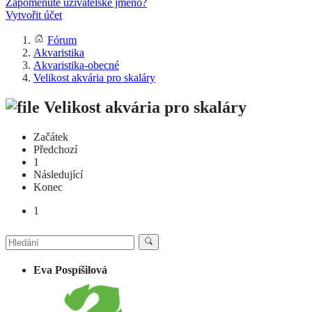
Zapomenuté uživatelské jméno?
Vytvořit účet
Fórum
Akvaristika
Akvaristika-obecné
Velikost akvária pro skaláry
Velikost akvária pro skaláry
Začátek
Předchozí
1
Následující
Konec
1
Eva Pospíšilová