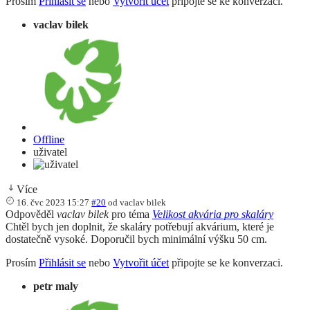
Prosím
Přihlásit se
nebo
Vytvořit účet
připojte se ke konverzaci.
vaclav bilek
Offline
uživatel
Více
16. čvc 2023 15:27
#20
od
vaclav bilek
Odpověděl
vaclav bilek
pro téma
Velikost akvária pro skaláry
Chtěl bych jen doplnit, že skaláry potřebují akvárium, které je
dostatečně vysoké. Doporučil bych minimální výšku 50 cm.
Prosím
Přihlásit se
nebo
Vytvořit účet
připojte se ke konverzaci.
petr maly