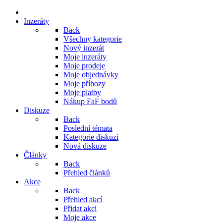
Inzeráty
Back
Všechny kategorie
Nový inzerát
Moje inzeráty
Moje prodeje
Moje objednávky
Moje příhozy
Moje platby
Nákup FaF bodů
Diskuze
Back
Poslední témata
Kategorie diskuzí
Nová diskuze
Články
Back
Přehled článků
Akce
Back
Přehled akcí
Přidat akci
Moje akce