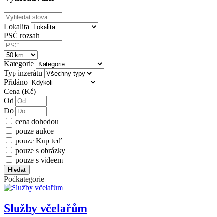
Lokalita
PSČ rozsah
Kategorie
Typ inzerátu
Přidáno
Cena (Kč)
Od
Do
cena dohodou
pouze aukce
pouze Kup teď
pouze s obrázky
pouze s videem
Hledat
Podkategorie
Služby včelařům