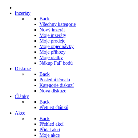
Inzeráty
Back
Všechny kategorie
Nový inzerát
Moje inzeráty
Moje prodeje
Moje objednávky
Moje příhozy
Moje platby
Nákup FaF bodů
Diskuze
Back
Poslední témata
Kategorie diskuzí
Nová diskuze
Články
Back
Přehled článků
Akce
Back
Přehled akcí
Přidat akci
Moje akce