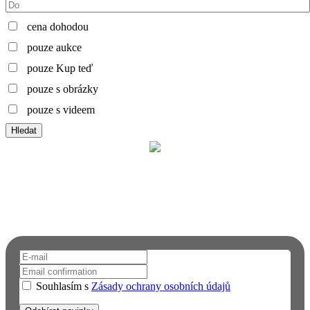
cena dohodou
pouze aukce
pouze Kup teď
pouze s obrázky
pouze s videem
Hledat
Chcete dostávat upozornění na email?
Přihlaste se k odběru novinek a informací o FAUNĚ A FLÓŘE.
Neuniknou vám tak žádné novinky.
Souhlasím s
Zásady ochrany osobních údajů