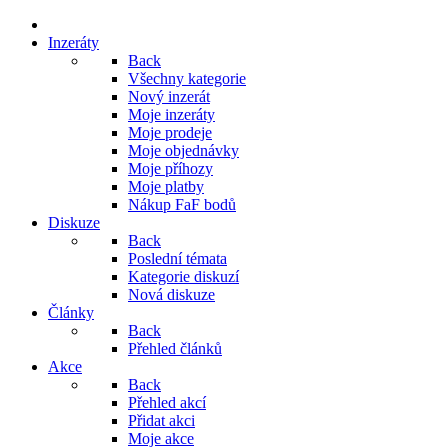
Inzeráty
Back
Všechny kategorie
Nový inzerát
Moje inzeráty
Moje prodeje
Moje objednávky
Moje příhozy
Moje platby
Nákup FaF bodů
Diskuze
Back
Poslední témata
Kategorie diskuzí
Nová diskuze
Články
Back
Přehled článků
Akce
Back
Přehled akcí
Přidat akci
Moje akce