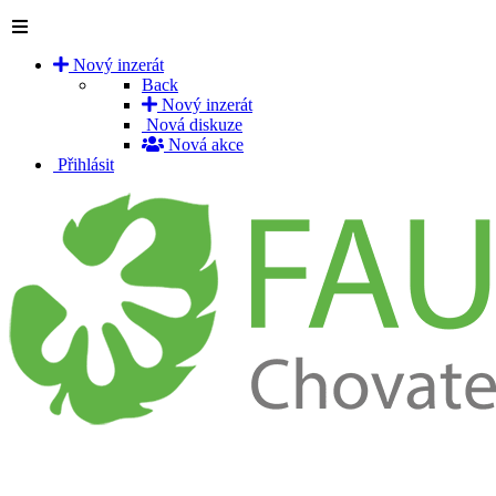
Nový inzerát
Back
Nový inzerát
Nová diskuze
Nová akce
Přihlásit