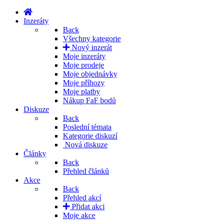
Inzeráty
Back
Všechny kategorie
Nový inzerát
Moje inzeráty
Moje prodeje
Moje objednávky
Moje příhozy
Moje platby
Nákup FaF bodů
Diskuze
Back
Poslední témata
Kategorie diskuzí
Nová diskuze
Články
Back
Přehled článků
Akce
Back
Přehled akcí
Přidat akci
Moje akce