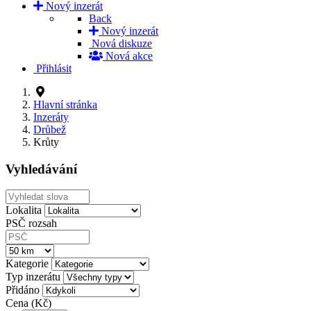
Nový inzerát
Back
Nový inzerát
Nová diskuze
Nová akce
Přihlásit
Hlavní stránka
Inzeráty
Drůbež
Krůty
Vyhledávání
Lokalita
PSČ rozsah
Kategorie
Typ inzerátu
Přidáno
Cena (Kč)