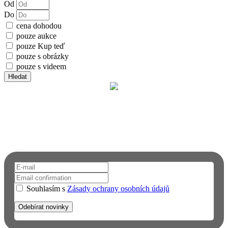
Od
Do
cena dohodou
pouze aukce
pouze Kup teď
pouze s obrázky
pouze s videem
Hledat
Chcete dostávat upozornění na email?
Přihlaste se k odběru novinek a informací o FAUNĚ A FLÓŘE.
Neuniknou vám tak žádné novinky.
Souhlasím s
Zásady ochrany osobních údajů