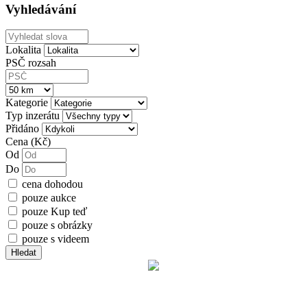
Vyhledávání
Lokalita
PSČ rozsah
Kategorie
Typ inzerátu
Přidáno
Cena (Kč)
Od
Do
cena dohodou
pouze aukce
pouze Kup teď
pouze s obrázky
pouze s videem
Hledat
Chcete dostávat upozornění na email?