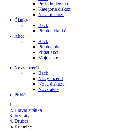
Poslední témata
Kategorie diskuzí
Nová diskuze
Články
Back
Přehled článků
Akce
Back
Přehled akcí
Přidat akci
Moje akce
Nový inzerát
Back
Nový inzerát
Nová diskuze
Nová akce
Přihlásit
Hlavní stránka
Inzeráty
Drůbež
Křepelky