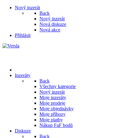
Nový inzerát
Back
Nový inzerát
Nová diskuze
Nová akce
Přihlásit
Inzeráty
Back
Všechny kategorie
Nový inzerát
Moje inzeráty
Moje prodeje
Moje objednávky
Moje příhozy
Moje platby
Nákup FaF bodů
Diskuze
Back