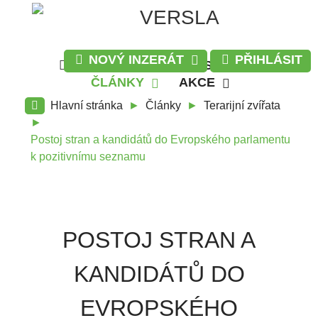
NOVÝ INZERÁT
PŘIHLÁSIT
INZERÁTY
DISKUZE
ČLÁNKY
AKCE
Hlavní stránka
Články
Terarijní zvířata
Postoj stran a kandidátů do Evropského parlamentu
k pozitivnímu seznamu
POSTOJ STRAN A
KANDIDÁTŮ DO
EVROPSKÉHO