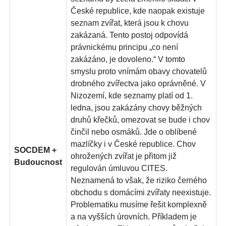
České republice, kde naopak existuje
seznam zvířat, která jsou k chovu
zakázaná. Tento postoj odpovídá
právnickému principu „co není
zakázáno, je dovoleno.“ V tomto
smyslu proto vnímám obavy chovatelů
drobného zvířectva jako oprávněné. V
Nizozemí, kde seznamy platí od 1.
ledna, jsou zakázány chovy běžných
druhů křečků, omezovat se bude i chov
činčil nebo osmáků. Jde o oblíbené
mazlíčky i v České republice. Chov
SOCDEM +
ohrožených zvířat je přitom již
Budoucnost
regulován úmluvou CITES.
Neznamená to však, že riziko černého
obchodu s domácími zvířaty neexistuje.
Problematiku musíme řešit komplexně
a na vyšších úrovních. Příkladem je