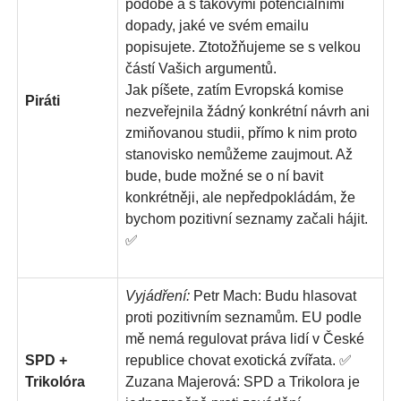
podobě a s takovými potenciálními
dopady, jaké ve svém emailu
popisujete. Ztotožňujeme se s velkou
částí Vašich argumentů.
Jak píšete, zatím Evropská komise
Piráti
nezveřejnila žádný konkrétní návrh ani
zmiňovanou studii, přímo k nim proto
stanovisko nemůžeme zaujmout. Až
bude, bude možné se o ní bavit
konkrétněji, ale nepředpokládám, že
bychom pozitivní seznamy začali hájit.
✅
Vyjádření:
Petr Mach: Budu hlasovat
proti pozitivním seznamům. EU podle
mě nemá regulovat práva lidí v České
SPD +
republice chovat exotická zvířata. ✅
Trikolóra
Zuzana Majerová: SPD a Trikolora je