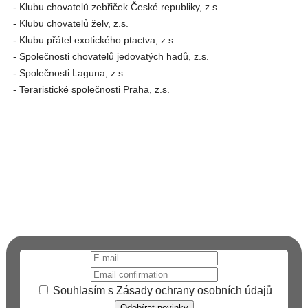
- Klubu chovatelů zebřiček České republiky, z.s.
- Klubu chovatelů želv, z.s.
- Klubu přátel exotického ptactva, z.s.
- Společnosti chovatelů jedovatých hadů, z.s.
- Společnosti Laguna, z.s.
- Teraristické společnosti Praha, z.s.
Chcete dostávat upozornění na
email?
Přihlaste se k odběru novinek a informací o FAUNĚ A
FLÓŘE. Neuniknou vám tak žádné novinky.
Souhlasím s
Zásady ochrany osobních údajů