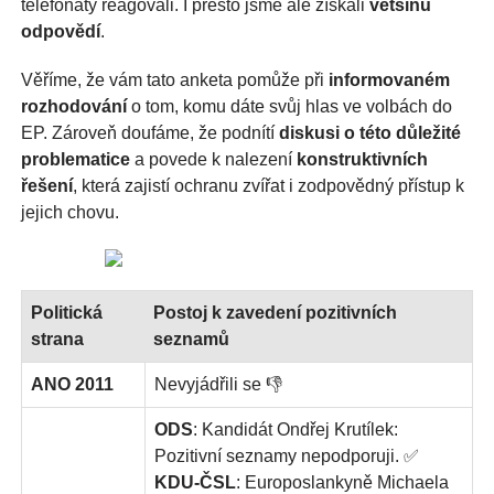
telefonáty reagovali. I přesto jsme ale získali
většinu
odpovědí
.
Věříme, že vám tato anketa pomůže při
informovaném
rozhodování
o tom, komu dáte svůj hlas ve volbách do
EP. Zároveň doufáme, že podnítí
diskusi o této důležité
problematice
a povede k nalezení
konstruktivních
řešení
, která zajistí ochranu zvířat i zodpovědný přístup k
jejich chovu.
Politická
Postoj k zavedení pozitivních
strana
seznamů
ANO 2011
Nevyjádřili se 👎
ODS
: Kandidát Ondřej Krutílek:
Pozitivní seznamy nepodporuji. ✅
KDU-ČSL
: Europoslankyně Michaela