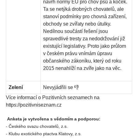
návrh normy EU pro chov psů a koček.
Ta se netýká drobných chovatelů, ale
stanoví podmínky pro chovná zařízení,
obchody se zvířaty nebo útulky.
Nedílnou součástí řešení jsou
spravedlivé tresty za nedodržování již
existující legislativy. Proto jako průlom
v českém právu vnímám úpravu
občanského zákoníku, který od roku
2015 nenahlíží na zvíře jako na věc.
Zelení
Nevyjádřili se 👎
Více informací o Pozitivních seznamech na
https://pozitivniseznam.cz
Anketa je vytvořena s vědomím a podporou:
- Českého svazu chovatelů, z.s.
- Klubu exotického ptactva Klatovy, z.s.