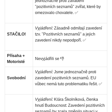
jednoznačně proti zavádění
"pozitivních seznamů" zvířat, které by
omezovalo chovatele. ✅
Vyjádření:
Zásadně odmítají zavedení
STAČILO!
tzv. "Pozitivních seznamů" a jejich
zavedení nikdy nepodpoří. ✅
Přísaha +
Nevyjádřili se 👎
Motoristé
Vyjádření:
Jsme jednoznačně proti
Svobodní
zavedení pozitivních seznamů. EU
vůbec nemá tuto problematiku řešit. ✅
Vyjádření:
Klára Školníková, členka
hnutí Budoucnost: Zavedení pozitivních
seznamů by zcela změnilo situaci v