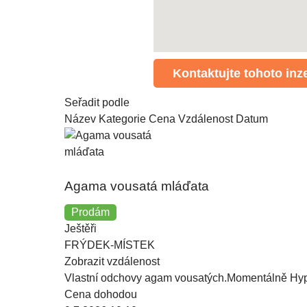
Kontaktujte tohoto inz
Seřadit podle
Název
Kategorie
Cena
Vzdálenost
Datum
Agama vousatá mláďata
Prodám
Ještěři
FRÝDEK-MÍSTEK
Zobrazit vzdálenost
Vlastní odchovy agam vousatých.Momentálně Hyp
Cena dohodou