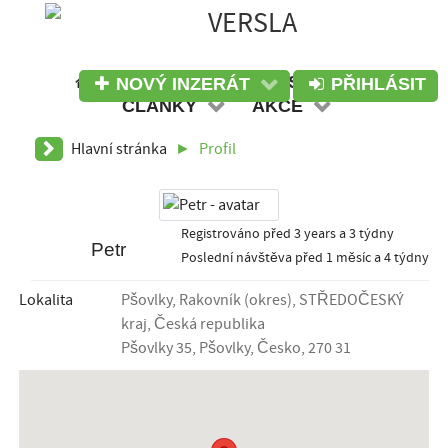
INZERÁTY
DISKUZE
NOVÝ INZERÁT
PŘIHLÁSIT
ČLÁNKY
AKCE
Hlavní stránka
Profil
Registrováno
před 3 years a 3 týdny
Petr
Poslední návštěva
před 1 měsíc a 4 týdny
Lokalita
Pšovlky, Rakovník (okres), STŘEDOČESKÝ
kraj, Česká republika
Pšovlky 35, Pšovlky, Česko, 270 31