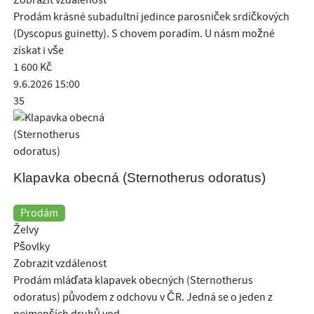
Zobrazit vzdálenost
Prodám krásné subadultní jedince parosniček srdíčkových
(Dyscopus guinetty). S chovem poradím. U násm možné
získat i vše
1 600
Kč
9.6.2026 15:00
35
Klapavka obecná (Sternotherus odoratus)
Prodám
Želvy
Pšovlky
Zobrazit vzdálenost
Prodám mláďata klapavek obecných (Sternotherus
odoratus) původem z odchovu v ČR. Jedná se o jeden z