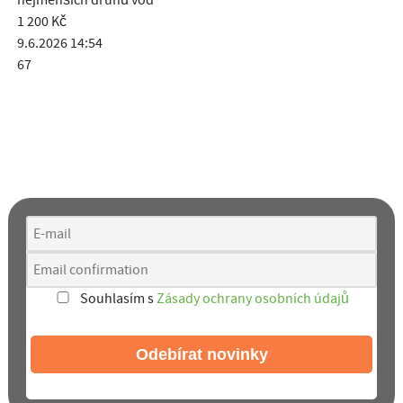
nejmenších druhů vod
1 200
Kč
9.6.2026 14:54
67
Chcete dostávat upozornění na email?
Přihlaste se k odběru novinek a informací o FAUNĚ A FLÓŘE.
Neuniknou vám tak žádné novinky.
Souhlasím s
Zásady ochrany osobních údajů