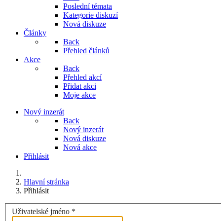
Poslední témata
Kategorie diskuzí
Nová diskuze
Články
Back
Přehled článků
Akce
Back
Přehled akcí
Přidat akci
Moje akce
Nový inzerát
Back
Nový inzerát
Nová diskuze
Nová akce
Přihlásit
Hlavní stránka
Přihlásit
Uživatelské jméno
*