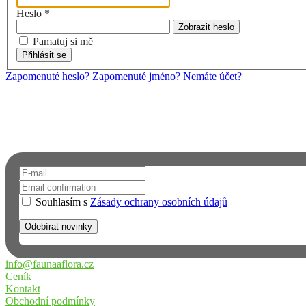
Heslo
*
Zobrazit heslo
Pamatuj si mě
Přihlásit se
Zapomenuté heslo?
Zapomenuté jméno?
Nemáte účet?
Chcete dostávat upozornění na email?
Přihlaste se k odběru novinek a informací o FAUNĚ A FLÓŘE. Neun
Souhlasím s
Zásady ochrany osobních údajů
info@faunaaflora.cz
Ceník
Kontakt
Obchodní podmínky