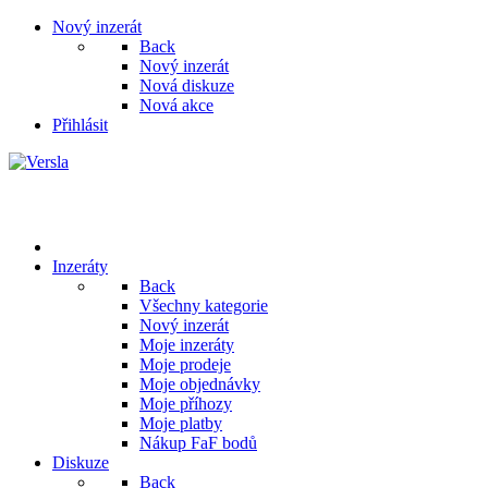
Nový inzerát
Back
Nový inzerát
Nová diskuze
Nová akce
Přihlásit
Inzeráty
Back
Všechny kategorie
Nový inzerát
Moje inzeráty
Moje prodeje
Moje objednávky
Moje příhozy
Moje platby
Nákup FaF bodů
Diskuze
Back