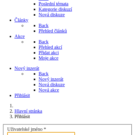
Poslední témata
Kategorie diskuzí
Nová diskuze
Články
Back
Přehled článků
Akce
Back
Přehled akcí
Přidat akci
Moje akce
Nový inzerát
Back
Nový inzerát
Nová diskuze
Nová akce
Přihlásit
Hlavní stránka
Přihlásit
Uživatelské jméno
*