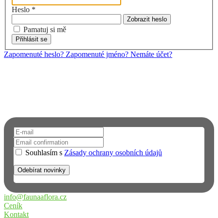
Heslo
*
Zobrazit heslo
Pamatuj si mě
Přihlásit se
Zapomenuté heslo?
Zapomenuté jméno?
Nemáte účet?
Chcete dostávat upozornění na email?
Přihlaste se k odběru novinek a informací o FAUNĚ A FLÓŘE.
Neuniknou vám tak žádné novinky.
Souhlasím s
Zásady ochrany osobních údajů
info@faunaaflora.cz
Ceník
Kontakt