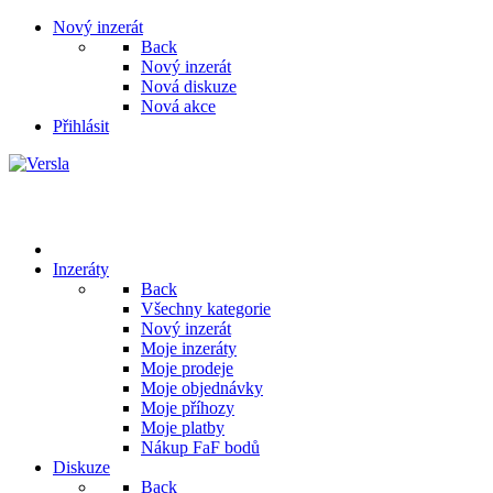
Nový inzerát
Back
Nový inzerát
Nová diskuze
Nová akce
Přihlásit
Inzeráty
Back
Všechny kategorie
Nový inzerát
Moje inzeráty
Moje prodeje
Moje objednávky
Moje příhozy
Moje platby
Nákup FaF bodů
Diskuze
Back