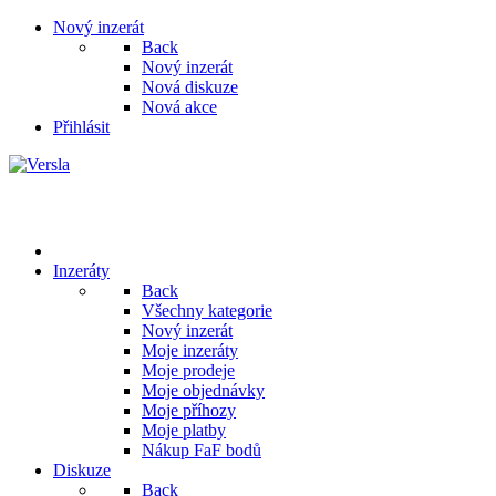
Nový inzerát
Back
Nový inzerát
Nová diskuze
Nová akce
Přihlásit
Inzeráty
Back
Všechny kategorie
Nový inzerát
Moje inzeráty
Moje prodeje
Moje objednávky
Moje příhozy
Moje platby
Nákup FaF bodů
Diskuze
Back