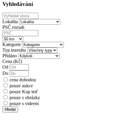
Vyhledávání
Lokalita
PSČ rozsah
Kategorie
Typ inzerátu
Přidáno
Cena (Kč)
Od
Do
cena dohodou
pouze aukce
pouze Kup teď
pouze s obrázky
pouze s videem
Hledat
Chcete dostávat upozornění na email?