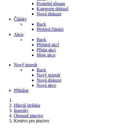
Poslední témata
Kategorie diskuzí
Nová diskuze
Články
Back
Přehled článků
Akce
Back
Přehled akcí
Přidat akci
Moje akce
Nový inzerát
Back
Nový inzerát
Nová diskuze
Nová akce
Přihlásit
Hlavní stránka
Inzeráty
Okrasné ptactvo
Krmivo pro ptactvo