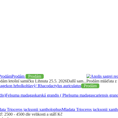
k.com
mail
Prodám
Prodám
dám letošní samičku Lihnuta 25.5. 2026Další sam...
Prodám mláďata z v
agekon hrbolkohlavý/ Rhacodactylus auriculatus
Prodám
Felsuma madagaskarská grandis ( Phelsuma madagascariensis grand
Mladata Trioceros jacksonii xant
eď:
2500 - 4500 dle velikosti a stáří
Kč