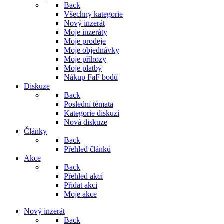
Back
Všechny kategorie
Nový inzerát
Moje inzeráty
Moje prodeje
Moje objednávky
Moje příhozy
Moje platby
Nákup FaF bodů
Diskuze
Back
Poslední témata
Kategorie diskuzí
Nová diskuze
Články
Back
Přehled článků
Akce
Back
Přehled akcí
Přidat akci
Moje akce
Nový inzerát
Back