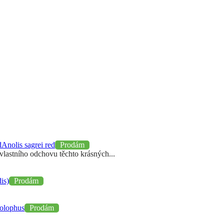
Anolis sagrei red
Prodám
lastního odchovu těchto krásných...
is)
Prodám
holophus
Prodám