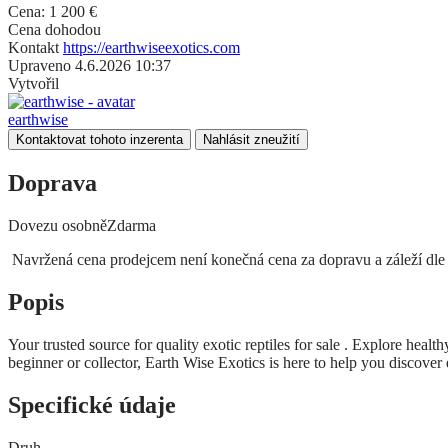
Cena:
1 200
€
Cena dohodou
Kontakt
https://earthwiseexotics.com
Upraveno
4.6.2026 10:37
Vytvořil
earthwise
Kontaktovat tohoto inzerenta
Nahlásit zneužití
Doprava
Dovezu osobně
Zdarma
Navržená cena prodejcem není konečná cena za dopravu a záleží dle 
Popis
Your trusted source for quality exotic reptiles for sale . Explore health
beginner or collector, Earth Wise Exotics is here to help you discover 
Specifické údaje
Druh
---