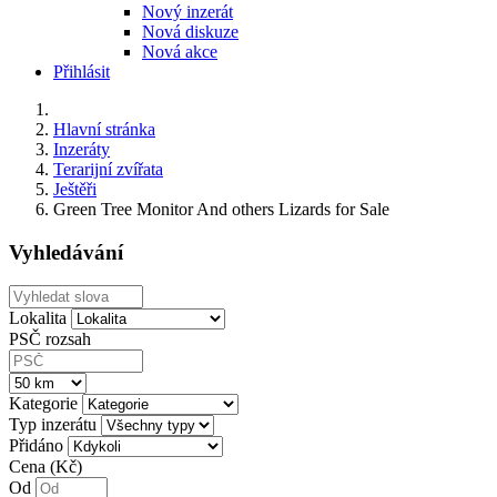
Nový inzerát
Nová diskuze
Nová akce
Přihlásit
Hlavní stránka
Inzeráty
Terarijní zvířata
Ještěři
Green Tree Monitor And others Lizards for Sale
Vyhledávání
Lokalita
PSČ rozsah
Kategorie
Typ inzerátu
Přidáno
Cena (Kč)
Od