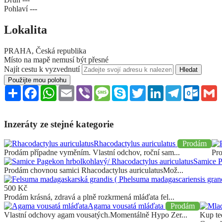
Pohlaví
---
Lokalita
PRAHA, Česká republika
Místo na mapě nemusí být přesné
Najít cestu k vyzvednutí
Použijte mou polohu
Sdílet
Facebook
WhatsApp
Email
Viber
Message
Skype
Twitter
LinkedIn
Telegram
Outloo
G
Inzeráty ze stejné kategorie
Rhacodactylus auriculatus
Prodám
Prodám případne vyměním. Vlastní odchov, roční sam...
Pro
Samice P
Prodám chovnou samici Rhacodactylus auriculatusMož...
500
Kč
Prodám krásná, zdravá a plně rozkrmená mláďata fel...
Agama vousatá mláďata
Prodám
Vlastní odchovy agam vousatých.Momentálně Hypo Zer...
Kup t